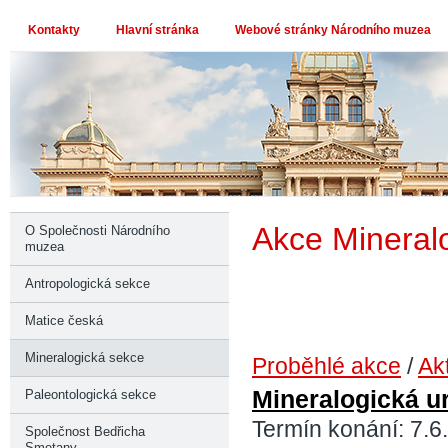
Kontakty
Hlavní stránka
Webové stránky Národního muzea
Akce Mineral
O Společnosti Národního
muzea
Antropologická sekce
Matice česká
Mineralogická sekce
Proběhlé akce
/
Ak
Mineralogická u
Paleontologická sekce
Termín konání: 7.6
Společnost Bedřicha
Smetany