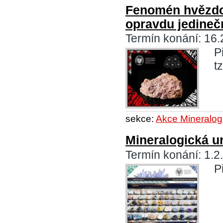
Fenomén hvězdov
opravdu jedineč
Termín konání: 16.
P
t
sekce:
Akce Mineralog
Mineralogická u
Termín konání: 1.2
P