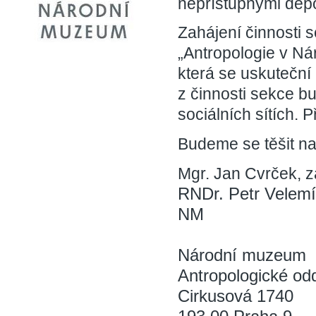
nepřístupnými depo
Zahájení činnosti 
„Antropologie v N
která se uskuteční
z činnosti sekce b
sociálních sítích. 
Budeme se těšit na
Mgr. Jan Cvrček, 
RNDr. Petr Velemí
NM
Národní muzeum
Antropologické od
Cirkusová 1740