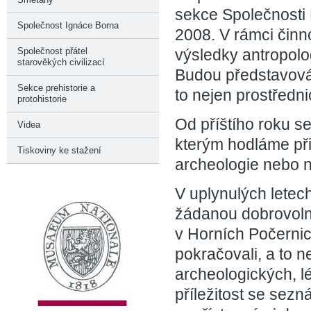
sekce Společnosti 
Společnost Ignáce Borna
2008. V rámci čin
výsledky antropol
Společnost přátel
starověkých civilizací
Budou představová
Sekce prehistorie a
to nejen prostřednic
protohistorie
Od příštího roku s
Videa
kterým hodláme přiz
Tiskoviny ke stažení
archeologie nebo ne
V uplynulých letec
žádanou dobrovoln
v Horních Počernic
pokračovali, a to 
archeologických, l
příležitost se sezn