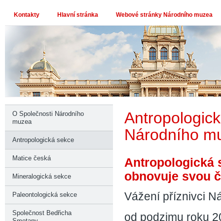
Kontakty
Hlavní stránka
Webové stránky Národního muzea
Antropologick
O Společnosti Národního
muzea
Národního m
Antropologická sekce
Matice česká
Antropologická 
obnovuje svou č
Mineralogická sekce
Vážení příznivci 
Paleontologická sekce
Společnost Bedřicha
od podzimu roku 20
Smetany