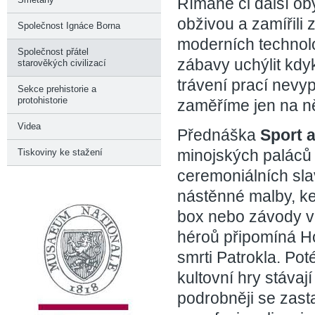
Římané či další ob
obživou a zamířili
Společnost Ignáce Borna
moderních technol
Společnost přátel
zábavy uchýlit kdyk
starověkých civilizací
trávení prací nevy
Sekce prehistorie a
protohistorie
zaměříme jen na ně
Videa
Přednáška
Sport 
minojských paláců 
Tiskoviny ke stažení
ceremoniálních sl
nástěnné malby, ke
box nebo závody v
héroů připomíná H
smrti Patrokla. Po
kultovní hry stávaj
podrobněji se zast