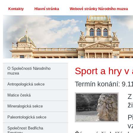
Kontakty
Hlavní stránka
Webové stránky Národního muzea
Sport a hry v
O Společnosti Národního
muzea
Termín konání: 9.1
Antropologická sekce
Z
Matice česká
ž
Mineralogická sekce
P
Paleontologická sekce
v
Společnost Bedřicha
Smetany