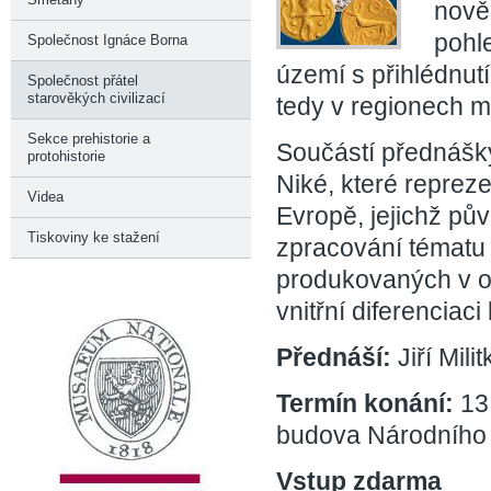
nově
pohl
Společnost Ignáce Borna
území s přihlédnutí
Společnost přátel
starověkých civilizací
tedy v regionech 
Sekce prehistorie a
Součástí přednášk
protohistorie
Niké, které repreze
Videa
Evropě, jejichž pů
Tiskoviny ke stažení
zpracování tématu 
produkovaných v ob
vnitřní diferenciac
Přednáší:
Jiří Milit
Termín konání:
13
budova Národního 
Vstup zdarma