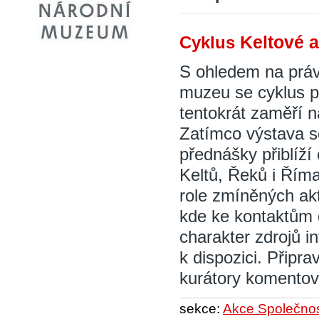
Keltové a
Cyklus
S ohledem na prá
muzeu se cyklus 
tentokrát zaměří n
Zatímco výstava s
přednášky přiblíží
Keltů, Řeků i Řím
role zmíněných ak
kde ke kontaktům 
charakter zdrojů i
k dispozici. Připra
kurátory komento
sekce:
Akce Společnost