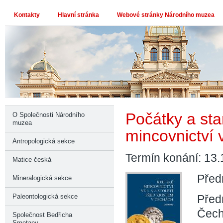
Kontakty
Hlavní stránka
Webové stránky Národního muzea
Počátky a sta
O Společnosti Národního
muzea
mincovnictví
Antropologická sekce
Termín konání: 13.
Matice česká
Před
Mineralogická sekce
Paleontologická sekce
Před
Čechá
Společnost Bedřicha
Smetany