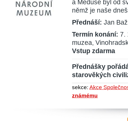
a Meduse byl od sv
němž je naše dnešn
Přednáší:
Jan Ba
Termín konání:
7.
muzea, Vinohradsk
Vstup zdarma
Přednášky pořádá
starověkých civili
sekce:
Akce Společnost
známému