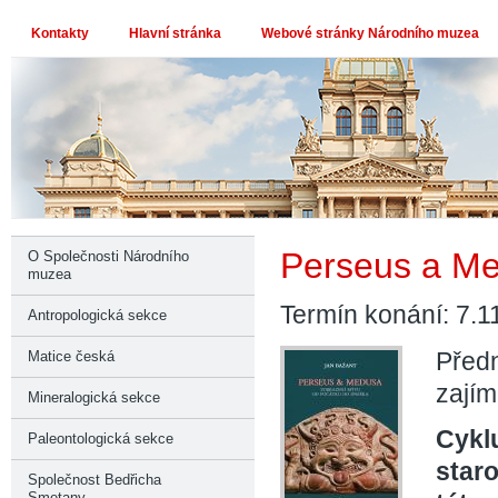
Kontakty
Hlavní stránka
Webové stránky Národního muzea
Perseus a M
O Společnosti Národního
muzea
Termín konání: 7.1
Antropologická sekce
Předn
Matice česká
zajím
Mineralogická sekce
Cykl
Paleontologická sekce
staro
Společnost Bedřicha
Smetany