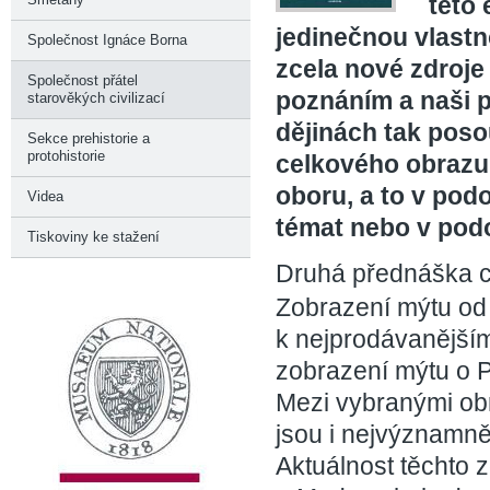
této
jedinečnou vlastn
Společnost Ignáce Borna
zcela nové zdroje
Společnost přátel
poznáním a naši p
starověkých civilizací
dějinách tak poso
Sekce prehistorie a
protohistorie
celkového obrazu.
oboru, a to v pod
Videa
témat nebo v pod
Tiskoviny ke stažení
Druhá přednáška 
Zobrazení mýtu od 
k nejprodávanějším 
zobrazení mýtu o 
Mezi vybranými ob
jsou i nejvýznamně
Aktuálnost těchto 