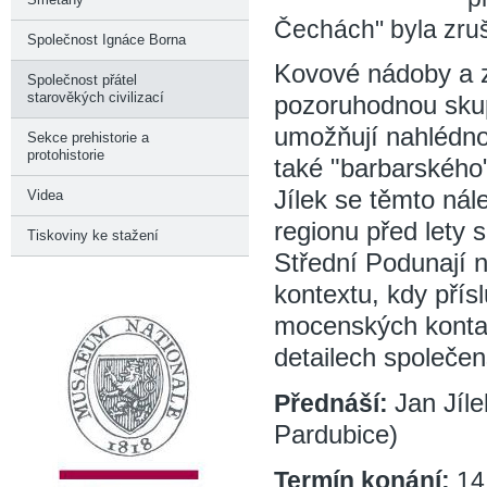
Čechách" byla zru
Společnost Ignáce Borna
Kovové nádoby a zv
Společnost přátel
starověkých civilizací
pozoruhodnou skup
umožňují nahlédno
Sekce prehistorie a
protohistorie
také "barbarského"
Jílek se těmto ná
Videa
regionu před lety s
Tiskoviny ke stažení
Střední Podunají n
kontextu, kdy přís
mocenských kontak
detailech společe
Přednáší:
Jan Jíl
Pardubice)
Termín konání:
14