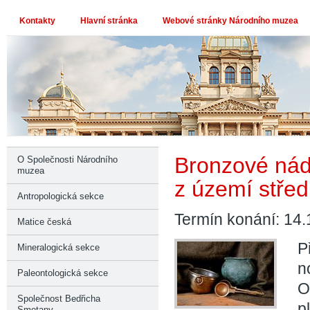
Kontakty
Hlavní stránka
Webové stránky Národního muzea
Bronzové nád
O Společnosti Národního
muzea
z území stře
Antropologická sekce
Termín konání: 14.
Matice česká
P
Mineralogická sekce
n
Paleontologická sekce
O
Společnost Bedřicha
p
Smetany