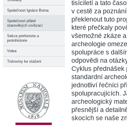
tisíciletí a tato č
v cestě za poznání
Společnost Ignáce Borna
překlenout tuto pr
Společnost přátel
starověkých civilizací
které přečkaly pov
všemožné zkáze a 
Sekce prehistorie a
protohistorie
archeologie omezen
spolupráce s další
Videa
odpovědi na otázky,
Tiskoviny ke stažení
Cyklus přednášek 
standardní archeol
jednotliví řečníci př
spolupracujících. J
archeologický mat
přesnější a detail
skocích se naše zn