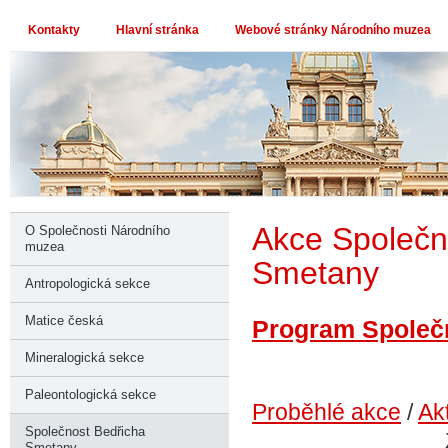
Kontakty
Hlavní stránka
Webové stránky Národního muzea
Akce Společn
O Společnosti Národního
muzea
Smetany
Antropologická sekce
Matice česká
Program Společn
Mineralogická sekce
Paleontologická sekce
Proběhlé akce
/
Ak
Společnost Bedřicha
Smetany