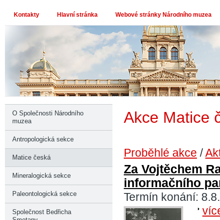
Kontakty
Hlavní stránka
Webové stránky Národního muzea
Akce Matice 
O Společnosti Národního
muzea
Antropologická sekce
Proběhlé akce
/
Ak
Matice česká
Za Vojtěchem R
Mineralogická sekce
informačního pa
Paleontologická sekce
Termín konání: 8.8
víc
Společnost Bedřicha
Smetany